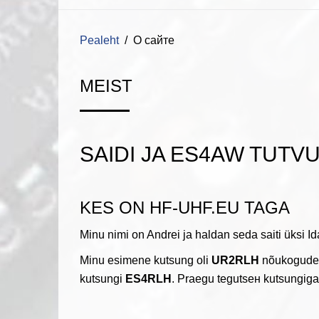
Pealeht
О сайте
MEIST
SAIDI JA ES4AW TUTV
KES ON HF-UHF.EU TAGA
Minu nimi on Andrei ja haldan seda saiti üksi Id
Minu esimene kutsung oli
UR2RLH
nõukogude p
kutsungi
ES4RLH
. Praegu tegutsен kutsungig