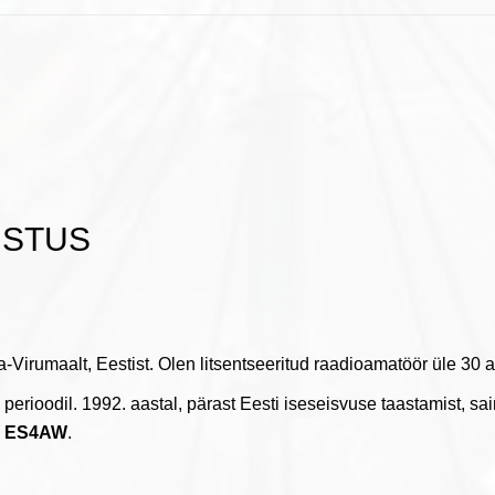
USTUS
a-Virumaalt, Eestist. Olen litsentseeritud raadioamatöör üle 30 a
erioodil. 1992. aastal, pärast Eesti iseseisvuse taastamist, sai
a
ES4AW
.