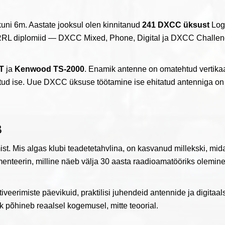
kuni 6m. Aastate jooksul olen kinnitanud
241 DXCC üksust
Log
ARRL diplomiid — DXCC Mixed, Phone, Digital ja DXCC Challe
T
ja
Kenwood TS-2000
. Enamik antenne on omatehtud vertika
atud ise. Uue DXCC üksuse töötamine ise ehitatud antenniga on
B
amist. Mis algas klubi teadetetahvlina, on kasvanud millekski, mid
enteerin, milline näeb välja 30 aasta raadioamatööriks olemin
tiveerimiste päevikuid, praktilisi juhendeid antennide ja digitaal
k põhineb reaalsel kogemusel, mitte teoorial.