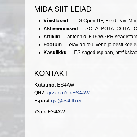
MIDA SIIT LEIAD
Võistlused
— ES Open HF, Field Day, Minit
Aktiveerimised
— SOTA, POTA, COTA, IOT
Artiklid
— antennid, FT8/WSPR seadistami
Foorum
— elav arutelu vene ja eesti keele
Kasulikku
— ES sagedusplaan, prefikskaa
KONTAKT
Kutsung:
ES4AW
QRZ:
qrz.com/db/ES4AW
E-post:
qsl@es4rlh.eu
73 de ES4AW