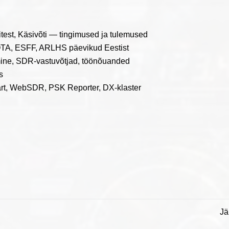
est, Käsivõti — tingimused ja tulemused
A, ESFF, ARLHS päevikud Eestist
ne, SDR-vastuvõtjad, töönõuanded
s
rt, WebSDR, PSK Reporter, DX-klaster
Jä