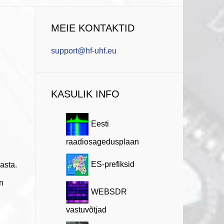
MEIE KONTAKTID
support@hf-uhf.eu
KASULIK INFO
Eesti
raadiosagedusplaan
ES-prefiksid
asta.
n
WEBSDR
vastuvõtjad