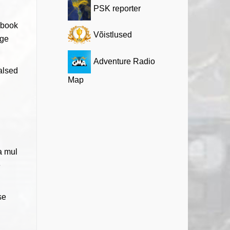
PSK reporter
book
Võistlused
nge
Adventure Radio
alsed
Map
a mul
e
se