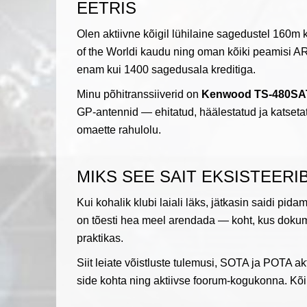
EETRIS
Olen aktiivne kõigil lühilaine sagedustel 160m 
of the Worldi kaudu ning oman kõiki peamisi 
enam kui 1400 sagedusala kreditiga.
Minu põhitranssiiverid on
Kenwood TS-480SA
GP-antennid — ehitatud, häälestatud ja katset
omaette rahulolu.
MIKS SEE SAIT EKSISTEERI
Kui kohalik klubi laiali läks, jätkasin saidi pid
on tõesti hea meel arendada — koht, kus dokum
praktikas.
Siit leiate võistluste tulemusi, SOTA ja POTA ak
side kohta ning aktiivse foorum-kogukonna. Kõi