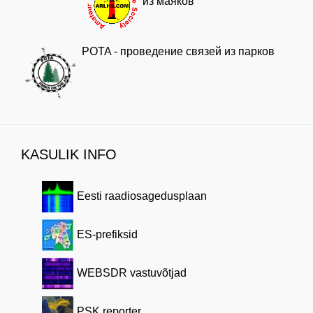
из маяков
POTA - проведение связей из парков
KASULIK INFO
Eesti raadiosagedusplaan
ES-prefiksid
WEBSDR vastuvõtjad
PSK reporter