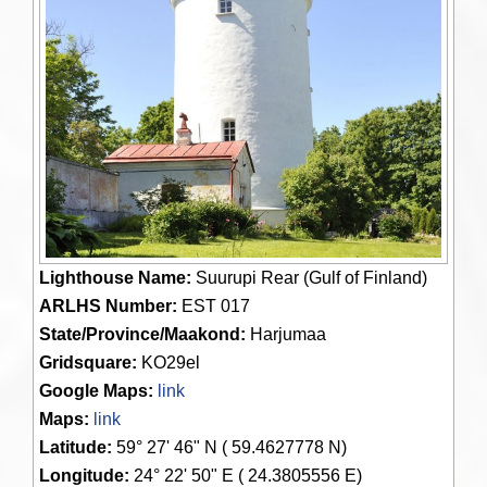
Lighthouse Name:
Suurupi Rear (Gulf of Finland)
ARLHS Number:
EST 017
State/Province/Maakond:
Harjumaa
Gridsquare:
KO29el
Google Maps:
link
Maps:
link
Latitude:
59° 27' 46" N ( 59.4627778 N)
Longitude:
24° 22' 50" E ( 24.3805556 E)