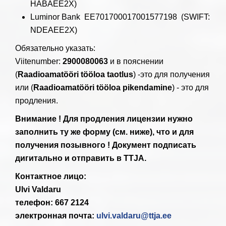
HABAEE2X)
Luminor Bank EE701700017001577198 (SWIFT:
NDEAEE2X)
Обязательно указать:
Viitenumber:
2900080063
и в пояснении
(
Raadioamatööri tööloa taotlus
) -это для получения
или (
Raadioamatööri tööloa pikendamine
) - это для
продления.
Внимание ! Для продления лицензии нужно
заполнить ту же форму (см. ниже), что и для
получения позывного ! Документ подписать
дигитально и отправить в TTJA.
Контактное лицо:
Ulvi Valdaru
телефон: 667 2124
электронная почта:
ulvi.valdaru@ttja.ee