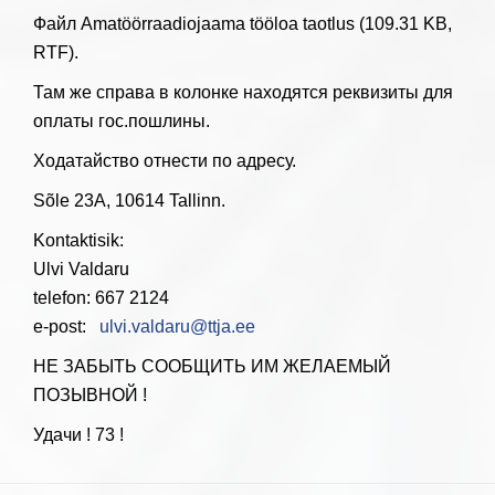
Файл Amatöörraadiojaama tööloa taotlus
(109.31 KB,
RTF).
Там же справа в колонке находятся реквизиты для
оплаты гос.пошлины.
Ходатайство отнести по адресу.
Sõle 23A, 10614 Tallinn.
Kontaktisik:
Ulvi Valdaru
telefon: 667 2124
e-post:
ulvi.valdaru@ttja.ee
НЕ ЗАБЫТЬ СООБЩИТЬ ИМ ЖЕЛАЕМЫЙ
ПОЗЫВНОЙ !
Удачи ! 73 !