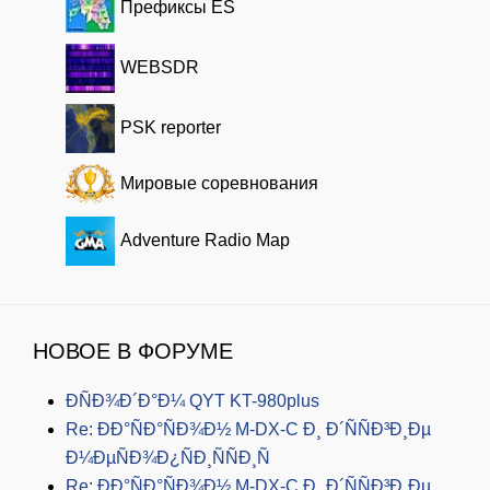
Префиксы ES
WEBSDR
PSK reporter
Мировые соревнования
Adventure Radio Map
НОВОЕ В ФОРУМЕ
ÐÑÐ¾Ð´Ð°Ð¼ QYT KT-980plus
Re: ÐÐ°ÑÐ°ÑÐ¾Ð½ M-DX-C Ð¸ Ð´ÑÑÐ³Ð¸Ðµ
Ð¼ÐµÑÐ¾Ð¿ÑÐ¸ÑÑÐ¸Ñ
Re: ÐÐ°ÑÐ°ÑÐ¾Ð½ M-DX-C Ð¸ Ð´ÑÑÐ³Ð¸Ðµ