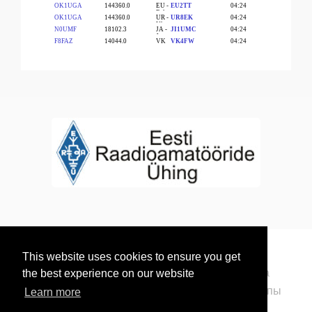
This website uses cookies to ensure you get
© 2026 Радиолюбители Эстонии. Все права
the best experience on our website
защищены. Представленные на сайте логотипы
Learn more
являются собственностью компаний-