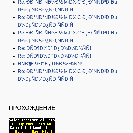
Re: ÐÐ°ÑÐ°ÑÐ¾Ð½ M-DX-C Ð¸ Ð´ÑÑÐ³Ð¸Ðµ
Ð¼ÐµÑÐ¾Ð¿ÑÐ¸ÑÑÐ¸Ñ
Re: ÐÐ°ÑÐ°ÑÐ¾Ð½ M-DX-C Ð¸ Ð´ÑÑÐ³Ð¸Ðµ
Ð¼ÐµÑÐ¾Ð¿ÑÐ¸ÑÑÐ¸Ñ
Re: ÐÐ°ÑÐ°ÑÐ¾Ð½ M-DX-C Ð¸ Ð´ÑÑÐ³Ð¸Ðµ
Ð¼ÐµÑÐ¾Ð¿ÑÐ¸ÑÑÐ¸Ñ
Re: ÐÑÐ¶Ð½Ð° Ð¿Ð¾Ð¼Ð¾ÑÑ!
Re: ÐÑÐ¶Ð½Ð° Ð¿Ð¾Ð¼Ð¾ÑÑ!
ÐÑÐ¶Ð½Ð° Ð¿Ð¾Ð¼Ð¾ÑÑ!
Re: ÐÐ°ÑÐ°ÑÐ¾Ð½ M-DX-C Ð¸ Ð´ÑÑÐ³Ð¸Ðµ
Ð¼ÐµÑÐ¾Ð¿ÑÐ¸ÑÑÐ¸Ñ
ПРОХОЖДЕНИЕ