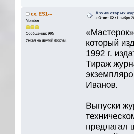
Архив старых жу
ex. ES1---
«
Ответ #2 :
Ноября 20
Member
«Мастерок»
Сообщений: 995
который изд
Уехал на другой форум.
1992 г. изд
Тираж журн
экземпляро
Иванов.
Выпуски жу
техническо
предлагал 