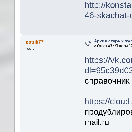
http://konst
46-skachat-
Архив старых жу
patrik77
«
Ответ #3 :
Января 17
Гость
https://vk.
dl=95c39d0
справочник 
https://clou
продублиров
mail.ru