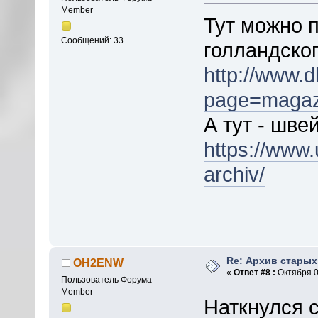
Member
Тут можно 
Сообщений: 33
голландско
http://www.d
page=magaz
А тут - шве
https://www.
archiv/
Re: Архив стары
OH2ENW
«
Ответ #8 :
Октября 02
Пользователь Форума
Member
Наткнулся с