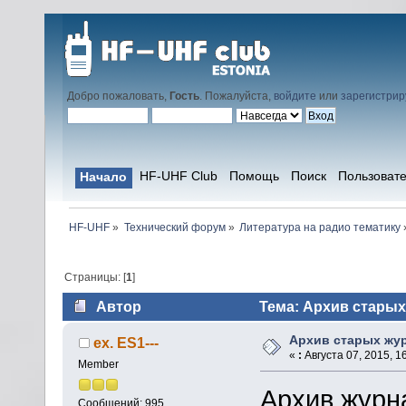
Добро пожаловать,
Гость
. Пожалуйста,
войдите
или
зарегистрир
HF-UHF Club
Помощь
Поиск
Пользоват
Начало
HF-UHF
»
Технический форум
»
Литература на радио тематику
Страницы: [
1
]
Автор
Тема: Архив старых
Архив старых жу
ex. ES1---
«
:
Августа 07, 2015, 1
Member
Архив журн
Сообщений: 995