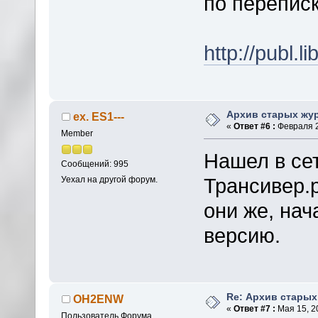
по перепис
http://publ.
Архив старых жу
ex. ES1---
«
Ответ #6 :
Февраля 2
Member
Нашел в се
Сообщений: 995
Трансивер.р
Уехал на другой форум.
они же, на
версию.
Re: Архив стары
OH2ENW
«
Ответ #7 :
Мая 15, 20
Пользователь Форума