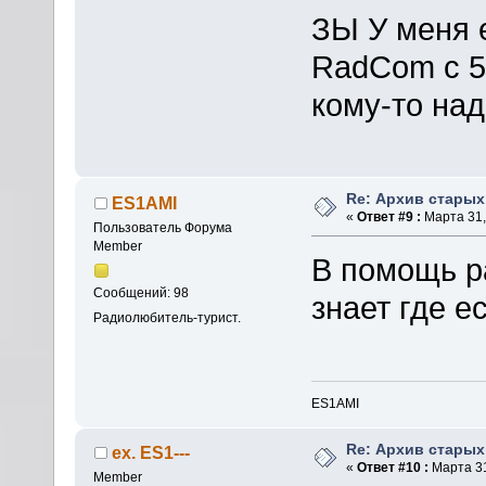
ЗЫ У меня е
RadCom c 50
кому-то над
Re: Архив стары
ES1AMI
«
Ответ #9 :
Марта 31,
Пользователь Форума
Member
В помощь р
Сообщений: 98
знает где е
Радиолюбитель-турист.
ES1AMI
Re: Архив стары
ex. ES1---
«
Ответ #10 :
Марта 31
Member