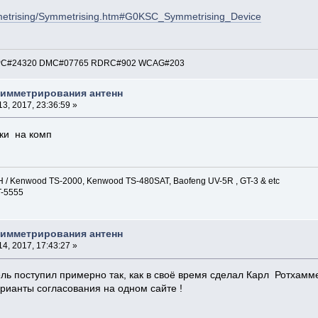
metrising/Symmetrising.htm#G0KSC_Symmetrising_Device
: EPC#24320 DMC#07765 RDRC#902 WCAG#203
симметрирования антенн
3, 2017, 23:36:59 »
дки на комп
/ Kenwood TS-2000, Kenwood TS-480SAT, Baofeng UV-5R , GT-3 & etc
T-5555
симметрирования антенн
4, 2017, 17:43:27 »
ь поступил примерно так, как в своё время сделал Карл Ротхамм
варианты согласования на одном сайте !