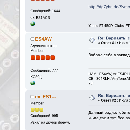
http://dg7ybn.de/Sym
Сообщений: 1644
ex. ES1ACS
Yaesu FT-450D. Clubs
Re: Варианты 
ES4AW
«
Ответ #1 :
Июля 1
Администратор
Member
Забрал себе в закла
Сообщений: 777
HAM - ES4AW, ex ES4RLH 
KO39pj
CB - 304RLH / AnyTone A
73!
Re: Варианты 
ex. ES1---
«
Ответ #2 :
Июля 1
Member
Данный радиолюбител
Сообщений: 995
книге,так и тут. Все 
Уехал на другой форум.