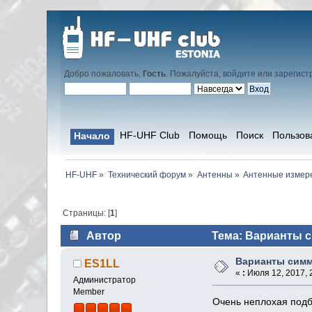
Добро пожаловать,
Гость
. Пожалуйста,
войдите
или
зарегист
HF-UHF Club
Помощь
Поиск
Пользов
Начало
HF-UHF
»
Технический форум
»
Антенны
»
Антенные измере
Страницы: [
1
]
Автор
Тема: Варианты с
Варианты симм
ES1LL
«
:
Июля 12, 2017, 2
Администратор
Member
Очень неплохая подб