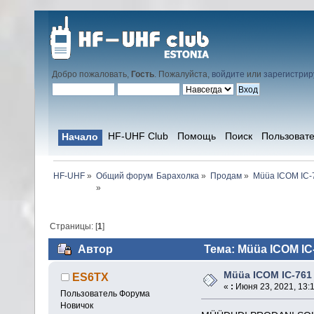
Добро пожаловать,
Гость
. Пожалуйста,
войдите
или
зарегистрир
HF-UHF Club
Помощь
Поиск
Пользоват
Начало
HF-UHF
»
Барахолка
»
Продам
»
Müüa ICOM IC-
»
Страницы: [
1
]
Автор
Тема: Müüa ICOM IC
Müüa ICOM IC-761
ES6TX
«
:
Июня 23, 2021, 13:1
Пользователь Форума
Новичок