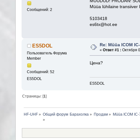
MÜÜDUD! PRODAN! SO
Müüa lühilaine transiive
Сообщений: 2
5103418
es6tx@hot.ee
Re: Müüa ICOM IC
ES5DOL
«
Ответ #1 :
Октября 08
Пользователь Форума
Member
Цена?
Сообщений: 52
ES5DOL
ES5DOL
Страницы: [
1
]
HF-UHF
»
Барахолка
»
Продам
»
Müüa ICOM IC-
»