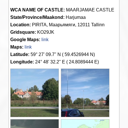
WCA NAME OF CASTLE:
MAARJAMAE CASTLE
State/Province/Maakond:
Harjumaa
Location:
PIRITA, Маарьямяги, 12011 Tallinn
Gridsquare:
KO29JK
Google Maps:
link
Maps:
link
Latitude:
59° 27' 09.7" N ( 59.4526944 N)
Longitude:
24° 48' 32.2" E ( 24.8089444 E)