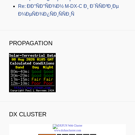
Re: ÐÐ°ÑÐ°ÑÐ¾Ð½ M-DX-C Ð¸ Ð´ÑÑÐ³Ð¸Ðµ
Ð¼ÐµÑÐ¾Ð¿ÑÐ¸ÑÑÐ¸Ñ
PROPAGATION
DX CLUSTER