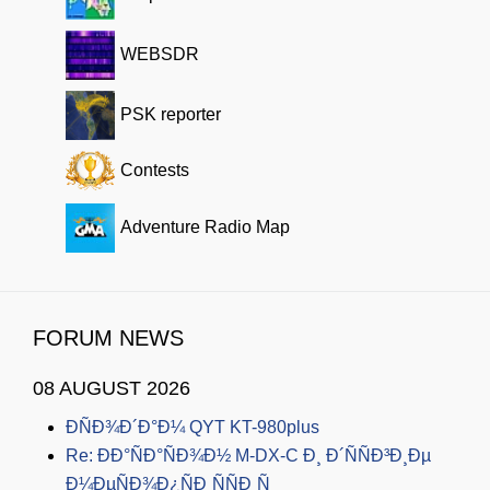
WEBSDR
PSK reporter
Contests
Adventure Radio Map
FORUM NEWS
08 AUGUST 2026
ÐÑÐ¾Ð´Ð°Ð¼ QYT KT-980plus
Re: ÐÐ°ÑÐ°ÑÐ¾Ð½ M-DX-C Ð¸ Ð´ÑÑÐ³Ð¸Ðµ
Ð¼ÐµÑÐ¾Ð¿ÑÐ¸ÑÑÐ¸Ñ