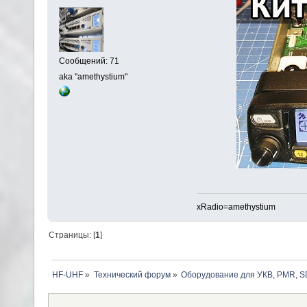
Сообщений: 71
aka "amethystium"
xRadio=amethystium
Страницы: [
1
]
HF-UHF
»
Технический форум
»
Оборудование для УКВ, PMR, SD