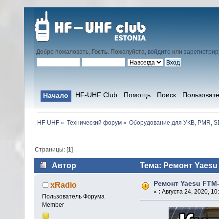
Добро пожаловать,
Гость
. Пожалуйста,
войдите
или
зарегистрир
HF-UHF Club
Помощь
Поиск
Пользоват
Начало
HF-UHF
»
Технический форум
»
Оборудование для УКВ, PMR, SD
Страницы: [
1
]
Автор
Тема: Ремонт Yaesu
Ремонт Yaesu FTM
xRadio
«
:
Августа 24, 2020, 10
Пользователь Форума
Member