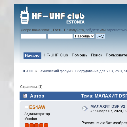
Добро пожаловать,
Гость
. Пожалуйста,
войдите
или
зарегистрир
HF-UHF Club
Помощь
Поиск
Пользоват
Начало
HF-UHF
»
Технический форум
»
Оборудование для УКВ, PMR, SD
Страницы: [
1
]
Автор
Тема: МАЛАХИТ DSP 
МАЛАХИТ DSP V2
ES4AW
«
:
Января 07, 2020, 09
Администратор
Member
Россияне любят изобрет