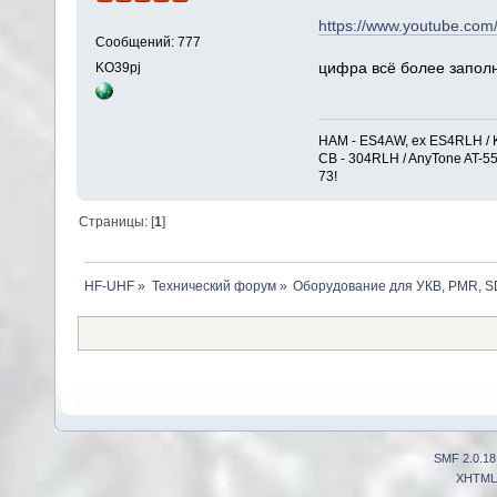
https://www.youtube.co
Сообщений: 777
цифра всё более запол
KO39pj
HAM - ES4AW, ex ES4RLH / K
CB - 304RLH / AnyTone AT-5
73!
Страницы: [
1
]
HF-UHF
»
Технический форум
»
Оборудование для УКВ, PMR, SD
SMF 2.0.18
XHTML