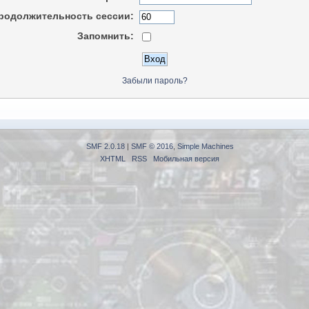
родолжительность сессии:
Запомнить:
Забыли пароль?
SMF 2.0.18
|
SMF © 2016
,
Simple Machines
XHTML
RSS
Мобильная версия