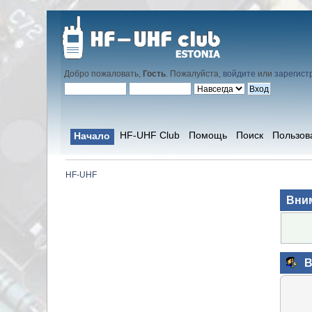
Добро пожаловать,
Гость
. Пожалуйста,
войдите
или
зарегист
HF-UHF Club
Помощь
Поиск
Пользов
Начало
HF-UHF
Вни
В