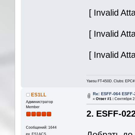
[ Invalid At
[ Invalid At
[ Invalid At
Yaesu FT-450D. Clubs: E
Re: ESFF-064 ESFF-
ES1LL
«
Ответ #1 :
Сентября 28
Администратор
Member
2. ESFF-022
Сообщений: 1644
Добрать до
ex. ES1ACS