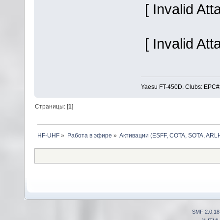
[ Invalid At
[ Invalid At
Yaesu FT-450D. Clubs: E
Страницы: [
1
]
HF-UHF
»
Работа в эфире
»
Активации (ESFF, COTA, SOTA, ARLH
SMF 2.0.18