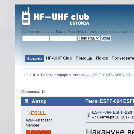
Добро пожаловать,
Гость
. Пожалуйста,
войдите
или
зарегистрир
HF-UHF Club
Помощь
Поиск
Пользоват
Начало
HF-UHF
»
Работа в эфире
»
Активации (ESFF, COTA, SOTA, ARLH
Страницы: [
1
]
Автор
Тема: ESFF-064 ESFF
ESFF-064 ESFF-228
ES1LL
«
:
Сентября 28, 2017, 1
Администратор
Member
Накануне в