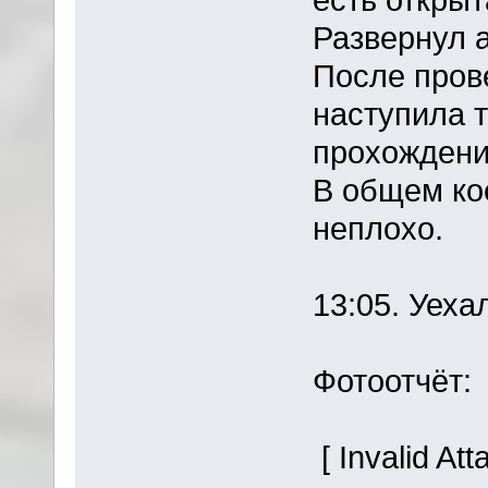
Развернул а
После пров
наступила т
прохождени
В общем кое
неплохо.
13:05. Уех
Фотоотчёт:
[ Invalid At