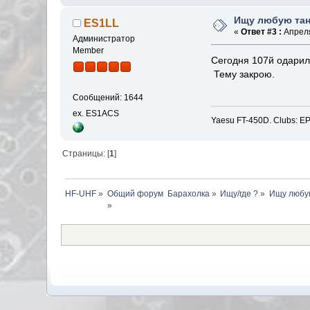
Ищу любую тан
ES1LL
«
Ответ #3 :
Апреля
Администратор
Member
Сегодня 107й одарил
Тему закрою.
Сообщений: 1644
ex. ES1ACS
Yaesu FT-450D. Clubs
Страницы: [
1
]
HF-UHF
»
Барахолка
»
Ищу/где ?
»
Ищу любу
»