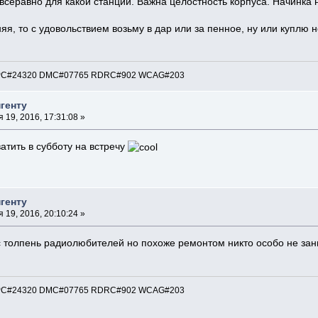
всёравно для какой станции. Важна целостность корпуса. Начинка 
няя, то с удовольствием возьму в дар или за пенное, ну или куплю 
: EPC#24320 DMC#07765 RDRC#902 WCAG#203
генту
 19, 2016, 17:31:08 »
хватить в субботу на встречу
генту
 19, 2016, 20:10:24 »
ас толпень радиолюбителей но похоже ремонтом никто особо не за
: EPC#24320 DMC#07765 RDRC#902 WCAG#203