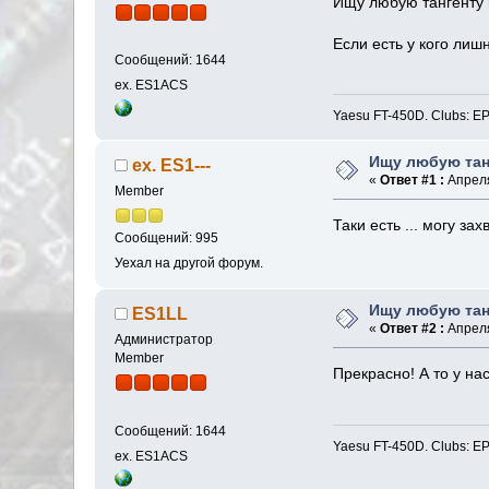
Ищу любую тангенту 
Если есть у кого лиш
Сообщений: 1644
ex. ES1ACS
Yaesu FT-450D. Clubs
Ищу любую тан
ex. ES1---
«
Ответ #1 :
Апреля
Member
Таки есть ... могу за
Сообщений: 995
Уехал на другой форум.
Ищу любую тан
ES1LL
«
Ответ #2 :
Апреля
Администратор
Member
Прекрасно! А то у н
Сообщений: 1644
Yaesu FT-450D. Clubs
ex. ES1ACS