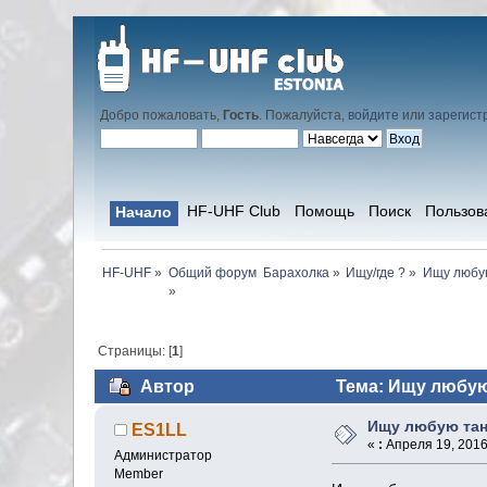
Добро пожаловать,
Гость
. Пожалуйста,
войдите
или
зарегист
HF-UHF Club
Помощь
Поиск
Пользов
Начало
HF-UHF
»
Барахолка
»
Ищу/где ?
»
Ищу любу
»
Страницы: [
1
]
Автор
Тема: Ищу любую 
Ищу любую тан
ES1LL
«
:
Апреля 19, 2016,
Администратор
Member