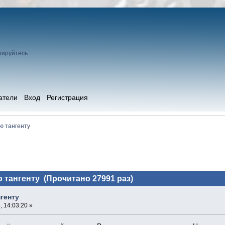
рируйтесь
.
атели
Вход
Регистрация
ю тангенту
тангенту (Прочитано 27991 раз)
генту
 14:03:20 »