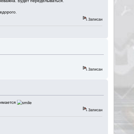
неважна. Будет переделываться.
недорого.
Записан
Записан
нимается
Записан