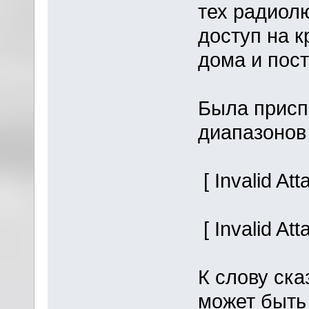
тех радиолю
доступ на к
дома и пост
Была прис
диапазонов
[ Invalid At
[ Invalid At
К слову ска
может быть