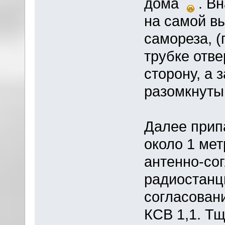
дома
. Вн
на самой в
самореза, 
трубке отв
сторону, а 
разомкнутый
Далее прип
около 1 мет
антенно-со
радиостанц
согласован
КСВ 1,1. Т