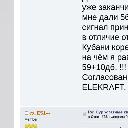
уже заканчи
мне дали 56
сигнал при
в отличие о
Кубани кор
на чём я р
59+10дб. !!!
Согласован
ELEKRAFT.
Re: Суррогатные кв
ex. ES1---
«
Ответ #36 :
Февраля 05
Member