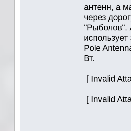
антенн, а 
через доро
"Рыболов". 
использует 
Pole Anten
Вт.
[ Invalid At
[ Invalid At