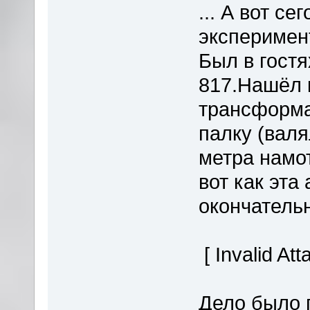
... А вот с
эксперимен
Был в гостя
817.Нашёл 
трансформа
палку (валя
метра намот
вот как эта
окончатель
[ Invalid At
Дело было 