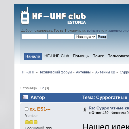
Добро пожаловать,
Гость
. Пожалуйста,
войдите
или
зарегистрир
HF-UHF Club
Помощь
Поиск
Пользоват
Начало
HF-UHF
»
Технический форум
»
Антенны
»
Антенны КВ
»
Сурро
Страницы:
1
2
[
3
]
Автор
Тема: Суррогатные 
Re: Суррогатные кв
ex. ES1---
«
Ответ #30 :
Февраля 05
Member
Нашел идею
Сообщений: 995