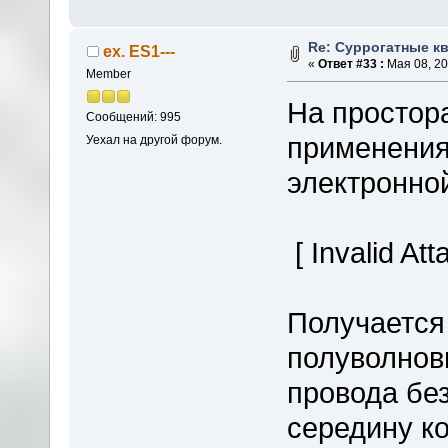
Re: Суррогатные кв
ex. ES1---
«
Ответ #33 :
Мая 08, 20
Member
На простор
Сообщений: 995
применения
Уехал на другой форум.
электронной
[ Invalid At
Получается 
полуволнов
провода без
середину к