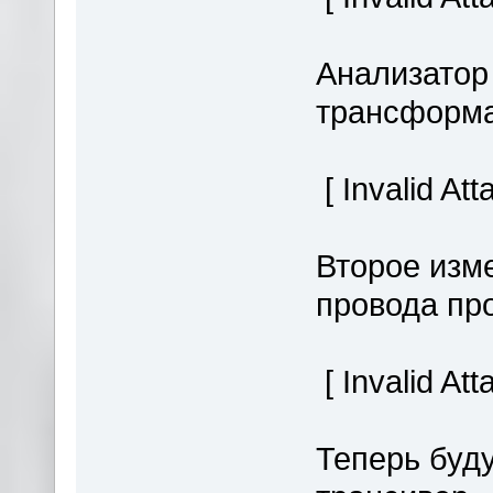
Анализатор
трансформа
[ Invalid At
Второе изм
провода пр
[ Invalid At
Теперь буд