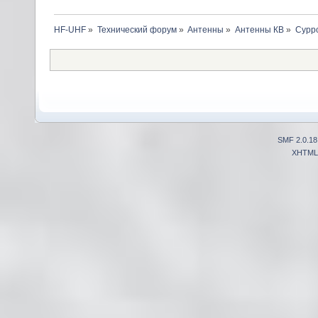
HF-UHF
»
Технический форум
»
Антенны
»
Антенны КВ
»
Сурро
SMF 2.0.18
XHTML