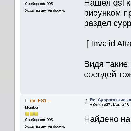
Нашел qsl к
Сообщений: 995
рисунком п
Уехал на другой форум.
раздел сур
[ Invalid At
Видя такие
соседей то
Re: Суррогатные кв
ex. ES1---
«
Ответ #37 :
Марта 18, 
Member
Найдено на
Сообщений: 995
Уехал на другой форум.