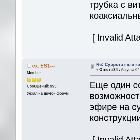
трубка с в
коаксиальн
[ Invalid At
Re: Суррогатные кв
ex. ES1---
«
Ответ #34 :
Августа 04,
Member
Еще один с
Сообщений: 995
возможност
Уехал на другой форум.
эфире на с
конструкции
[ Invalid At