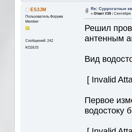
Re: Суррогатные кв
ES3JM
«
Ответ #39 :
Сентября 2
Пользователь Форума
Member
Решил пров
антенным а
Сообщений: 242
KO28JS
Вид водост
[ Invalid At
Первое изм
водостоку б
[ Invalid At