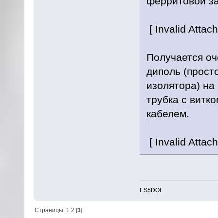
ферритовой за
[ Invalid Atta
Получается оч
диполь (прост
изолятора) на
трубка с витк
кабелем.
[ Invalid Attac
ES5DOL
Страницы:
1
2
[
3
]