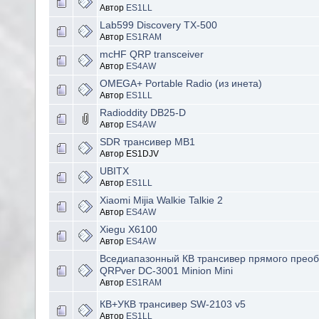
Автор
ES1LL
Lab599 Discovery TX-500
Автор
ES1RAM
mcHF QRP transceiver
Автор
ES4AW
OMEGA+ Portable Radio (из инета)
Автор
ES1LL
Radioddity DB25-D
Автор
ES4AW
SDR трансивер MB1
Автор ES1DJV
UBITX
Автор
ES1LL
Xiaomi Mijia Walkie Talkie 2
Автор
ES4AW
Xiegu X6100
Автор
ES4AW
Вседиапазонный КВ трансивер прямого прео
QRPver DC-3001 Minion Mini
Автор
ES1RAM
КВ+УКВ трансивер SW-2103 v5
Автор
ES1LL