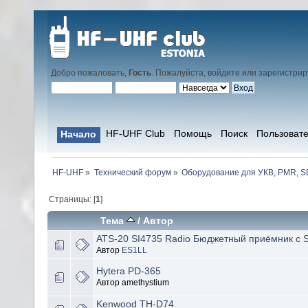
Добро пожаловать,
Гость
. Пожалуйста,
войдите
или
зарегистрир
HF-UHF Club
Помощь
Поиск
Пользоват
Начало
HF-UHF
»
Технический форум
»
Оборудование для УКВ, PMR, SD
Страницы: [
1
]
Тема
/
Автор
ATS-20 SI4735 Radio Бюджетный приёмник с S
Автор
ES1LL
Hytera PD-365
Автор amethystium
Kenwood TH-D74