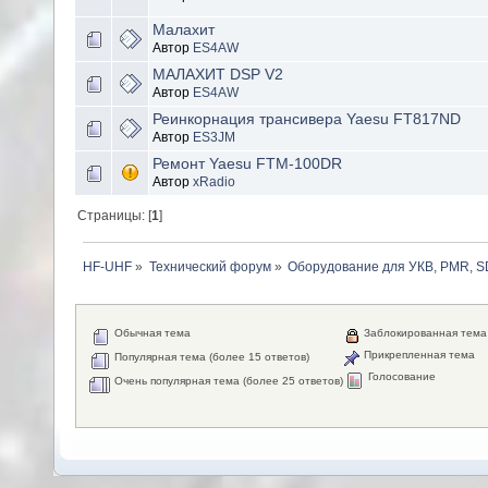
Малахит
Автор
ES4AW
МАЛАХИТ DSP V2
Автор
ES4AW
Реинкорнация трансивера Yaesu FT817ND
Автор
ES3JM
Ремонт Yaesu FTM-100DR
Автор
xRadio
Страницы: [
1
]
HF-UHF
»
Технический форум
»
Оборудование для УКВ, PMR, SD
Обычная тема
Заблокированная тема
Прикрепленная тема
Популярная тема (более 15 ответов)
Голосование
Очень популярная тема (более 25 ответов)