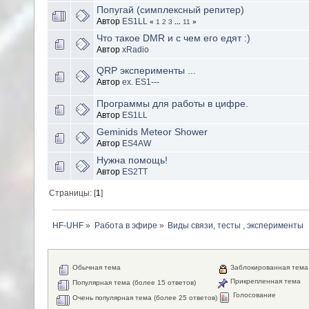
Попугай (симплексный репитер)
Автор
ES1LL
«
1
2
3
...
11
»
Что такое DMR и с чем его едят :)
Автор
xRadio
QRP эксперименты ...
Автор
ex. ES1---
Программы для работы в цифре.
Автор
ES1LL
Geminids Meteor Shower
Автор
ES4AW
Нужна помощь!
Автор
ES2TT
Страницы: [
1
]
HF-UHF
»
Работа в эфире
»
Виды связи, тесты , эксперименты
Обычная тема
Заблокированная тема
Прикрепленная тема
Популярная тема (более 15 ответов)
Голосование
Очень популярная тема (более 25 ответов)