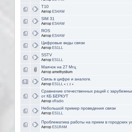
T10
Автор
ES4AW
SIM 31
Автор
ES4AW
ROS
Автор
ES4AW
Цифровые виды связи
Автор
ES1LL
SSTV
Автор
ES1LL
Маячок на 27 Мгц
Автор amethystium
Связь в цифре и аналоге.
Автор
ES1LL
«
1
2
»
Сравнение отечественных раций с зарубежн
от КБ БЕРКУТ
Автор
xRadio
Небольшой пример проведения связи
Автор
ES1LL
Проблематика работы на прием в городских у
Автор
ES1RAM