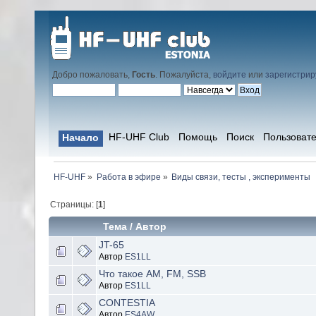
Добро пожаловать,
Гость
. Пожалуйста,
войдите
или
зарегистрир
HF-UHF Club
Помощь
Поиск
Пользоват
Начало
HF-UHF
»
Работа в эфире
»
Виды связи, тесты , эксперименты
Страницы: [
1
]
Тема
/
Автор
JT-65
Автор
ES1LL
Что такое AM, FM, SSB
Автор
ES1LL
CONTESTIA
Автор
ES4AW