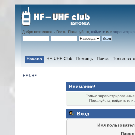
Добро пожаловать,
Гость
. Пожалуйста,
войдите
или
зарегистрир
HF-UHF Club
Помощь
Поиск
Пользоват
Начало
HF-UHF
Внимание!
Только зарегистрированные 
Пожалуйста, войдите или
Вход
Имя пользовател
Парол