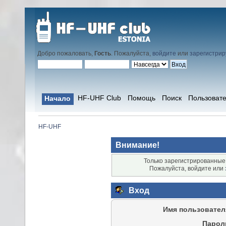
Добро пожаловать,
Гость
. Пожалуйста,
войдите
или
зарегистрир
HF-UHF Club
Помощь
Поиск
Пользоват
Начало
HF-UHF
Внимание!
Только зарегистрированные 
Пожалуйста, войдите или
Вход
Имя пользовател
Парол